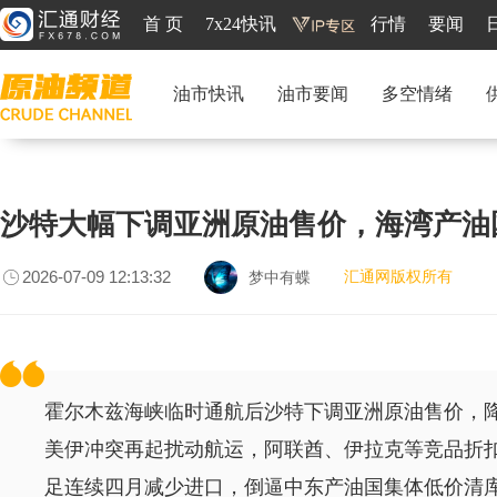
首 页
7x24快讯
行情
要闻
油市快讯
油市要闻
多空情绪
沙特大幅下调亚洲原油售价，海湾产油
2026-07-09 12:13:32
汇通网版权所有
梦中有蝶
霍尔木兹海峡临时通航后沙特下调亚洲原油售价，
美伊冲突再起扰动航运，阿联酋、伊拉克等竞品折
足连续四月减少进口，倒逼中东产油国集体低价清